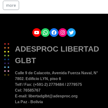
more
YouTube
WhatsApp
Facebook
Instagram
Twitter
ADESPROC LIBERTAD
GLBT
Calle 9 de Calacoto, Avenida Fuerza Naval, N°
7802. Edificio LYN, piso 6
Telf / Fax: (+591-2) 2779484 / 2779575
Cel: 76585767
E-mail: libertadglbt@adesproc.org
La Paz - Bolivia