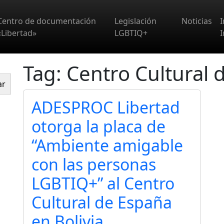
Centro de documentación
Legislación
Noticias
«Libertad»
LGBTIQ+
I
Tag: Centro Cultural 
ar
ADESPROC Libertad
otorga la placa de
“Ambiente amigable
con las personas
LGBTIQ+” al Centro
Cultural de España
en Bolivia