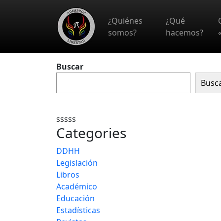
Skip to main content
¿Quiénes
¿Qué
somos?
hacemos?
Buscar
Busc
sssss
Categories
DDHH
Legislación
Libros
Académico
Educación
Estadísticas