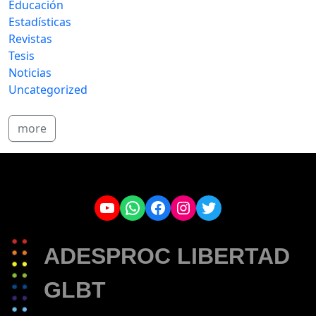
Educación
Estadísticas
Revistas
Tesis
Noticias
Uncategorized
more
YouTube
WhatsApp
Facebook
Instagram
Twitter
ADESPROC LIBERTAD
GLBT