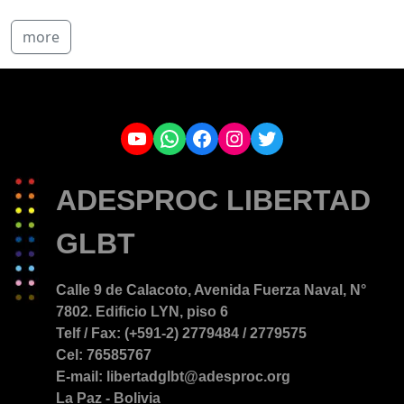
more
YouTube
WhatsApp
Facebook
Instagram
Twitter
ADESPROC LIBERTAD
GLBT
Calle 9 de Calacoto, Avenida Fuerza Naval, N°
7802. Edificio LYN, piso 6
Telf / Fax: (+591-2) 2779484 / 2779575
Cel: 76585767
E-mail: libertadglbt@adesproc.org
La Paz - Bolivia