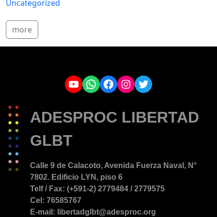
Uncategorized
more
YouTube
WhatsApp
Facebook
Instagram
Twitter
ADESPROC LIBERTAD
GLBT
Calle 9 de Calacoto, Avenida Fuerza Naval, N°
7802. Edificio LYN, piso 6
Telf / Fax: (+591-2) 2779484 / 2779575
Cel: 76585767
E-mail: libertadglbt@adesproc.org