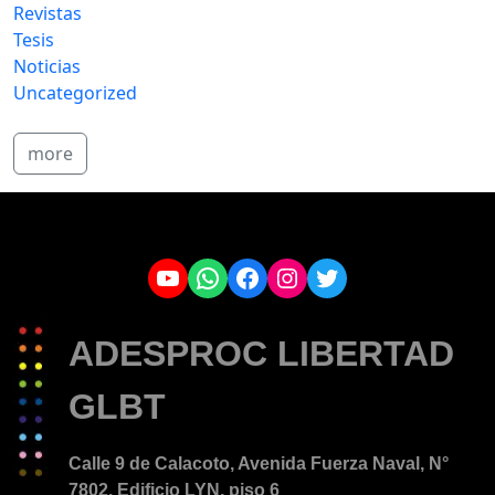
Revistas
Tesis
Noticias
Uncategorized
more
YouTube
WhatsApp
Facebook
Instagram
Twitter
ADESPROC LIBERTAD
GLBT
Calle 9 de Calacoto, Avenida Fuerza Naval, N°
7802. Edificio LYN, piso 6