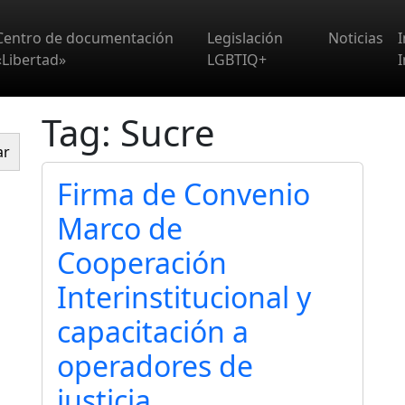
Centro de documentación
Legislación
Noticias
«Libertad»
LGBTIQ+
I
Tag: Sucre
ar
Firma de Convenio
Marco de
Cooperación
Interinstitucional y
capacitación a
operadores de
justicia