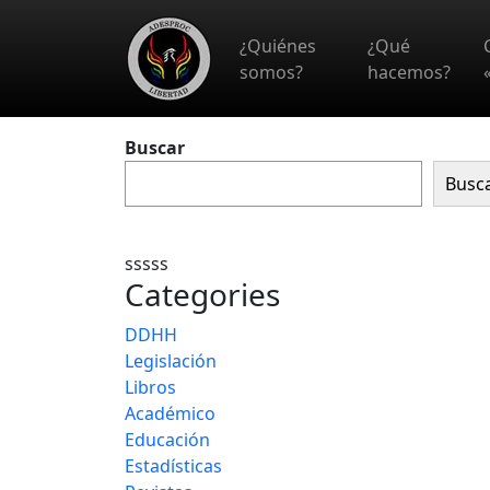
Skip to main content
¿Quiénes
¿Qué
somos?
hacemos?
Buscar
Busc
sssss
Categories
DDHH
Legislación
Libros
Académico
Educación
Estadísticas