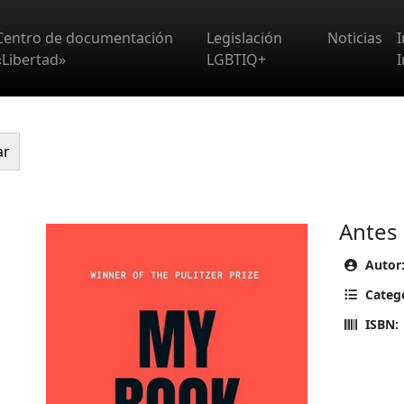
Centro de documentación
Legislación
Noticias
«Libertad»
LGBTIQ+
I
ar
Antes
Autor
Categ
ISBN: