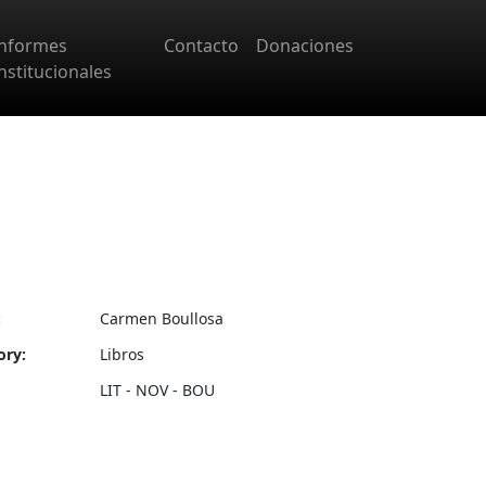
Informes
Contacto
Donaciones
nstitucionales
:
Carmen Boullosa
ory:
Libros
LIT - NOV - BOU