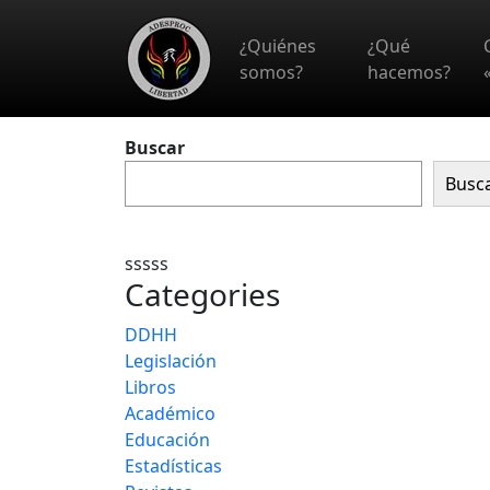
Skip to main content
¿Quiénes
¿Qué
somos?
hacemos?
Buscar
Busc
sssss
Categories
DDHH
Legislación
Libros
Académico
Educación
Estadísticas