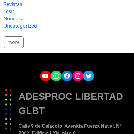
Revistas
Tesis
Noticias
Uncategorized
more
YouTube
WhatsApp
Facebook
Instagram
Twitter
ADESPROC LIBERTAD
GLBT
Calle 9 de Calacoto, Avenida Fuerza Naval, N°
7802. Edificio LYN, piso 6