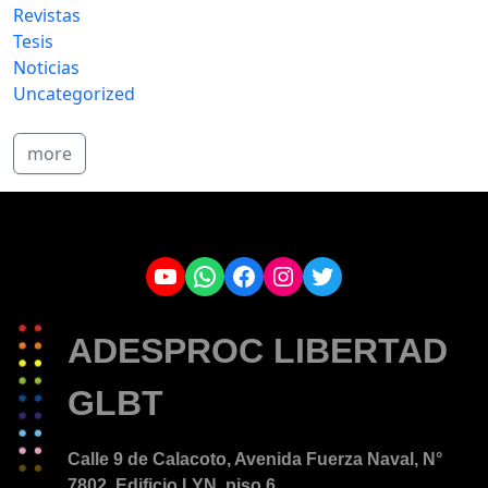
Revistas
Tesis
Noticias
Uncategorized
more
YouTube
WhatsApp
Facebook
Instagram
Twitter
ADESPROC LIBERTAD
GLBT
Calle 9 de Calacoto, Avenida Fuerza Naval, N°
7802. Edificio LYN, piso 6