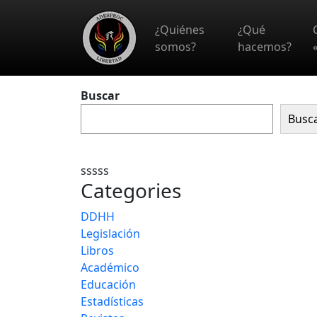
Skip to main content
¿Quiénes
¿Qué
somos?
hacemos?
Buscar
Busc
sssss
Categories
DDHH
Legislación
Libros
Académico
Educación
Estadísticas