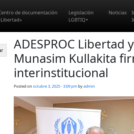
Centro de documentación
Legislación
Noticias
«Libertad»
LGBTIQ+
I
ADESPROC Libertad y
ar
Munasim Kullakita fi
interinstitucional
Posted on
octubre 3, 2025 - 3:09 pm
by
admin