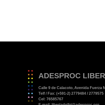
ADESPROC LIBER
Calle 9 de Calacoto, Avenida Fuerza N
Telf / Fax: (+591-2) 2779484 / 2779575
Cel: 76585767
E-mail: libertadglbt@adesproc.org