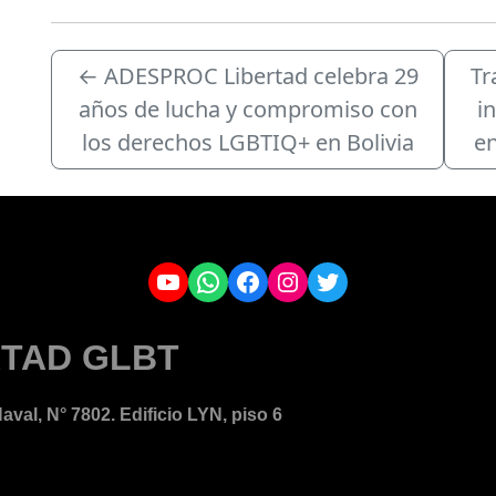
←
ADESPROC Libertad celebra 29
Tr
años de lucha y compromiso con
i
los derechos LGBTIQ+ en Bolivia
en
YouTube
WhatsApp
Facebook
Instagram
Twitter
TAD GLBT
aval, N° 7802. Edificio LYN, piso 6